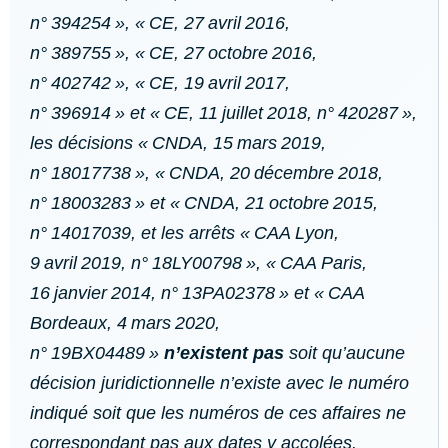
n° 394254
», «
CE, 27 avril 2016,
n° 389755
», «
CE, 27 octobre 2016,
n° 402742
», «
CE, 19 avril 2017,
n° 396914
» et «
CE, 11 juillet 2018, n° 420287
»,
les décisions «
CNDA, 15 mars 2019,
n° 18017738
», «
CNDA, 20 décembre 2018,
n° 18003283
» et «
CNDA, 21 octobre 2015,
n° 14017039, et les arrêts «
CAA Lyon,
9 avril 2019, n° 18LY00798
», «
CAA Paris,
16 janvier 2014, n° 13PA02378
» et «
CAA
Bordeaux, 4 mars 2020,
n° 19BX04489
»
n’existent pas
soit qu’aucune
décision juridictionnelle n’existe avec le numéro
indiqué soit que les numéros de ces affaires ne
correspondant pas aux dates y accolées.