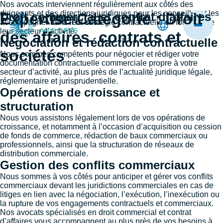
Nos avocats interviennent régulièrement aux côtés des
dirigeants et des directions juridiques pour les conseiller et les
Expertise Categorie :
Droit commercial et contrat d’affaires
Droit
accompagner dans leur stratégie contractuelle en fonction de
leur secteur d’activité.
des affaires, contrats et
Négociation et rédaction contractuelle
sociétés
Nous sommes compétents pour négocier et rédiger votre
documentation contractuelle commerciale propre à votre
secteur d’activité, au plus près de l’actualité juridique légale,
réglementaire et jurisprudentielle.
Opérations de croissance et
structuration
Nous vous assistons légalement lors de vos opérations de
croissance, et notamment à l’occasion d’acquisition ou cession
de fonds de commerce, rédaction de baux commerciaux ou
professionnels, ainsi que la structuration de réseaux de
distribution commerciale.
Gestion des conflits commerciaux
Nous sommes à vos côtés pour anticiper et gérer vos conflits
commerciaux devant les juridictions commerciales en cas de
litiges en lien avec la négociation, l’exécution, l’inexécution ou
la rupture de vos engagements contractuels et commerciaux.
Nos avocats spécialisés en droit commercial et contrat
d’affaires vous accompagnent au plus près de vos besoins à