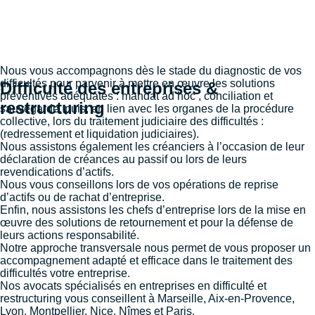
Nous vous accompagnons dès le stade du diagnostic de vos
difficultés pour parvenir à mettre en œuvre les solutions
Difficulté des entreprises &
préventives adéquates : mandat ad hoc , conciliation et
restructuring
sauvegarde, puis, en lien avec les organes de la procédure
collective, lors du traitement judiciaire des difficultés :
(redressement et liquidation judiciaires).
Nous assistons également les créanciers à l’occasion de leur
déclaration de créances au passif ou lors de leurs
revendications d’actifs.
Nous vous conseillons lors de vos opérations de reprise
d’actifs ou de rachat d’entreprise.
Enfin, nous assistons les chefs d’entreprise lors de la mise en
œuvre des solutions de retournement et pour la défense de
leurs actions responsabilité.
Notre approche transversale nous permet de vous proposer un
accompagnement adapté et efficace dans le traitement des
difficultés votre entreprise.
Nos avocats spécialisés en entreprises en difficulté et
restructuring vous conseillent à
Marseille
,
Aix-en-Provence
,
Lyon
,
Montpellier
,
Nice
,
Nîmes
et
Paris
.