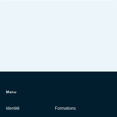
Action judiciaire en référé
Action judiciaire au fond
Expertise judiciaire
Menu
Identité
Formations