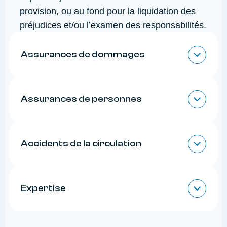
provision, ou au fond pour la liquidation des
préjudices et/ou l’examen des responsabilités.
Assurances de dommages
Assurance bien de l’entreprise
Assurance auto
Assurances de personnes
Assurance transport terrestre
Assurance construction, dommages-ouvrage
Assurance contre les accidents corporels
Assurance vie
Accidents de la circulation
Assurance maladie
Application loi Badinter
Application convention IRCA : échanges
Expertise
entre assureurs
Expertise amiable