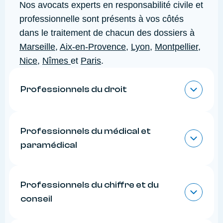
Nos avocats experts en responsabilité civile et
professionnelle sont présents à vos côtés
dans le traitement de chacun des dossiers à
Marseille
,
Aix-en-Provence
,
Lyon
,
Montpellier
,
Nice
,
Nîmes
et
Paris
.
Professionnels du droit
L’équipe du cabinet Abeille intervient aux côtés
Professionnels du médical et
des professionnels du droit. En effet les notaires,
avocats, huissiers de justice, commissaires-
paramédical
priseurs, mandataires et administrateurs
judiciaires connaissent des transformations
Nous assistons également médecins,
importantes depuis ces dernières années avec la
Professionnels du chiffre et du
laboratoires d’analyse médicale et autres
diversification de leurs activités et l’apparition de
professionnels de santé.
conseil
nouveaux risques.