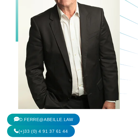
D.FERRE@ABEILLE.LAW
(+)33 (0) 4 91 37 61 44