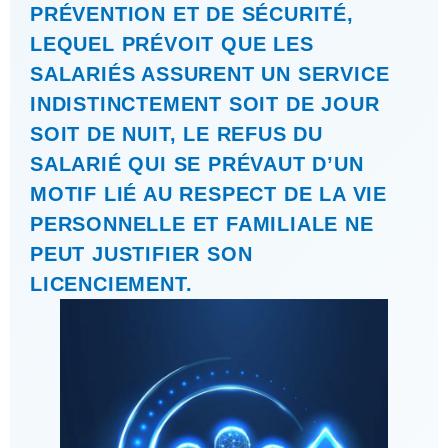
PRÉVENTION ET DE SÉCURITÉ,
LEQUEL PRÉVOIT QUE LES
SALARIÉS ASSURENT UN SERVICE
INDISTINCTEMENT SOIT DE JOUR
SOIT DE NUIT, LE REFUS DU
SALARIÉ QUI SE PRÉVAUT D’UN
MOTIF LIÉ AU RESPECT DE LA VIE
PERSONNELLE ET FAMILIALE NE
PEUT JUSTIFIER SON
LICENCIEMENT.