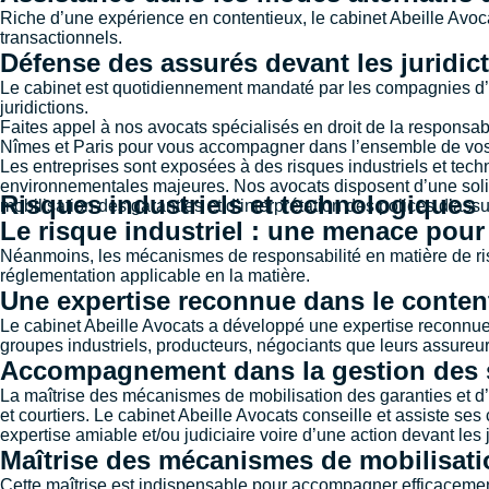
Riche d’une expérience en contentieux, le cabinet Abeille Avoca
transactionnels.
Défense des assurés devant les juridic
Le cabinet est quotidiennement mandaté par les compagnies d’as
juridictions.
Faites appel à nos avocats spécialisés en droit de la responsabi
Nîmes
et
Paris
pour vous accompagner dans l’ensemble de vos
Les entreprises sont exposées à des risques industriels et tec
environnementales majeures. Nos avocats disposent d’une solid
Risques industriels et technologiques
mobilisation des garanties et d’interprétation des polices d’ass
Le risque industriel : une menace pour 
Néanmoins, les mécanismes de responsabilité en matière de ris
réglementation applicable en la matière.
Une expertise reconnue dans le content
Le cabinet Abeille Avocats a développé une expertise reconnue 
groupes industriels, producteurs, négociants que leurs assureur
Accompagnement dans la gestion des si
La maîtrise des mécanismes de mobilisation des garanties et d’
et courtiers. Le cabinet Abeille Avocats conseille et assiste se
expertise amiable et/ou judiciaire voire d’une action devant les
Maîtrise des mécanismes de mobilisatio
Cette maîtrise est indispensable pour accompagner efficacement l