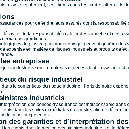
ts assiste, également, ses clients dans les modes alternatifs de
tions
surances pour défendre leurs assurés dont la responsabilité ci
lité civile, de la responsabilité civile professionnelle et des a
 démarches juridiques.
hnologiques de plus en plus nombreux qui peuvent générer des s
e expertise en matière de risques industriels et produits défe
urance.
les entreprises
ques industriels sont complexes et nécessitent l’assistance d’
ieux du risque industriel
dans le contentieux du risque industriel. Forts de notre expér
s.
nistres industriels
interprétation des polices d’assurance est indispensable dans 
s clients dans les suites immédiates du sinistre, afin de détermi
 juridictions compétentes.
n des garanties et d’interprétation de
es clients dans la gestion des sinistres industriels et la défens