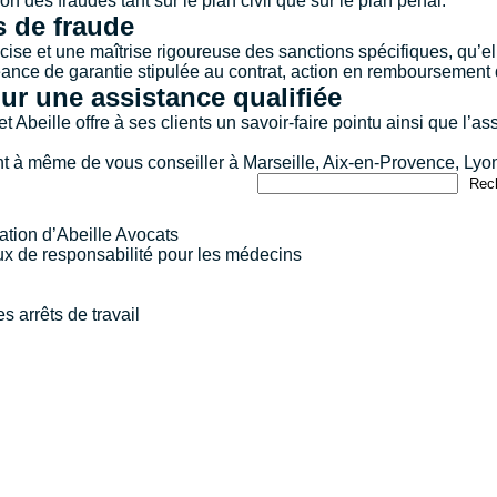
 des fraudes tant sur le plan civil que sur le plan pénal.
s de fraude
cise et une maîtrise rigoureuse des sanctions spécifiques, qu’ell
héance de garantie stipulée au contrat, action en rembourseme
ur une assistance qualifiée
Abeille offre à ses clients un savoir-faire pointu ainsi que l’a
ont à même de vous conseiller à
Marseille
,
Aix-en-Provence
,
Lyo
Rec
ation d’Abeille Avocats
x de responsabilité pour les médecins
s arrêts de travail