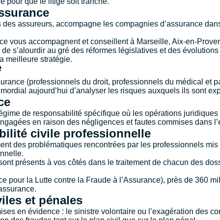
 pour que le litige soit tranché.
ssurance
es des assureurs, accompagne les compagnies d’assurance dans l
nce vous accompagnent et conseillent à
Marseille
,
Aix-en-Prove
de s’alourdir au gré des réformes législatives et des évolutions
la meilleure stratégie.
e
urance (professionnels du droit, professionnels du médical et p
mordial aujourd’hui d’analyser les risques auxquels ils sont expo
ce
régime de responsabilité spécifique où les opérations juridique
 engagées en raison des négligences et fautes commises dans l’ex
ilité civile professionnelle
ement des problématiques rencontrées par les professionnels mis
onnelle.
 sont présents à vos côtés dans le traitement de chacun des dos
e pour la Lutte contre la Fraude à l’Assurance), près de 360 mil
’assurance.
iles et pénales
ises en évidence : le sinistre volontaire ou l’exagération des c