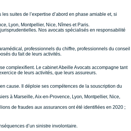
es suites de l’expertise d’abord en phase amiable et, si
nce
,
Lyon
,
Montpellier
,
Nice
,
Nîmes
et
Paris
.
 jurisprudentielles. Nos avocats spécialisés en responsabilité
aramédical, professionnels du chiffre, professionnels du conseil
sés du fait de leurs activités.
s se complexifient. Le cabinet Abeille Avocats accompagne tant
ercice de leurs activités, que leurs assureurs.
 en cause. Il déploie ses compétences de la souscription du
siers à
Marseille
,
Aix-en-Provence
,
Lyon
,
Montpellier
,
Nice
,
lions de fraudes aux assurances ont été identifiées en 2020 ;
onséquences d’un sinistre involontaire.