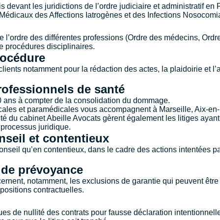
is devant les juridictions de l’ordre judiciaire et administratif 
Médicaux des Affections Iatrogènes et des Infections Nosocomia
e l’ordre des différentes professions (Ordre des médecins, Or
e procédures disciplinaires.
rocédure
ts notamment pour la rédaction des actes, la plaidoirie et l’as
professionnels de santé
10 ans à compter de la consolidation du dommage.
icales et paramédicales vous accompagnent à
Marseille
,
Aix-en
lité du cabinet Abeille Avocats gèrent également les litiges aya
processus juridique.
eil et contentieux
nseil qu’en contentieux, dans le cadre des actions intentées pa
 de prévoyance
rnent, notamment, les exclusions de garantie qui peuvent être 
spositions contractuelles.
 de nullité des contrats pour fausse déclaration intentionnelle