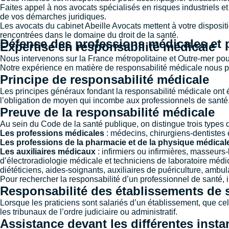
Faites appel à nos avocats spécialisés en risques industriels e
de vos démarches juridiques.
Les avocats du cabinet Abeille Avocats mettent à votre disposit
rencontrées dans le domaine du droit de la santé.
Défense des professions médicales et 
Expertise en responsabilité médicale
Nous intervenons sur la France métropolitaine et Outre-mer pou
Notre expérience en matière de responsabilité médicale nous p
Principe de responsabilité médicale
Les principes généraux fondant la responsabilité médicale ont é
l’obligation de moyen qui incombe aux professionnels de santé
Preuve de la responsabilité médicale
Au sein du Code de la santé publique, on distingue trois types 
Les professions médicales
: médecins, chirurgiens-dentistes
Les professions de la pharmacie et de la physique médical
Les auxiliaires médicaux
: infirmiers ou infirmières, masseur
d’électroradiologie médicale et techniciens de laboratoire médi
diététiciens, aides-soignants, auxiliaires de puériculture, ambul
Pour rechercher la responsabilité d’un professionnel de santé, il
Responsabilité des établissements de 
Lorsque les praticiens sont salariés d’un établissement, que celu
les tribunaux de l’ordre judiciaire ou administratif.
Assistance devant les différentes inst