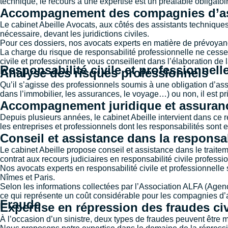
technique, le recours à une expertise est un préalable obligatoire
Accompagnement des compagnies d’a
Le cabinet Abeille Avocats, aux côtés des assistants techniqu
nécessaire, devant les juridictions civiles.
Pour ces dossiers, nos avocats experts en matière de prévoya
La charge du risque de responsabilité professionnelle ne cesse 
civile et professionnelle vous conseillent dans l’élaboration de 
Responsabilité civile et professionnell
Analyse des risques professionnels
Qu’il s’agisse des professionnels soumis à une obligation d’ass
dans l’immobilier, les assurances, le voyage…) ou non, il est pri
Accompagnement juridique et assuran
Depuis plusieurs années, le cabinet Abeille intervient dans ce 
les entreprises et professionnels dont les responsabilités sont
Conseil et assistance dans la responsab
Le cabinet Abeille propose conseil et assistance dans le trait
contrat aux recours judiciaires en responsabilité civile professi
Nos avocats experts en responsabilité civile et professionnelle
Nîmes
et
Paris
.
Selon les informations collectées par l’Association ALFA (Agenc
ce qui représente un coût considérable pour les compagnies d
Fraude
Expertise en répression des fraudes civ
À l’occasion d’un sinistre, deux types de fraudes peuvent être m