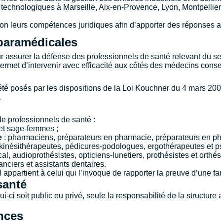
t technologiques à
Marseille
,
Aix-en-Provence
,
Lyon
,
Montpellier
ion leurs compétences juridiques afin d’apporter des réponses a
paramédicales
r assurer la défense des professionnels de santé relevant du s
ermet d’intervenir avec efficacité aux côtés des médecins cons
té posés par les dispositions de la Loi Kouchner du 4 mars 2002 
.
de professionnels de santé :
 et sage-femmes ;
e
: pharmaciens, préparateurs en pharmacie, préparateurs en ph
s-kinésithérapeutes, pédicures-podologues, ergothérapeutes et p
cal, audioprothésistes, opticiens-lunetiers, prothésistes et ort
anciers et assistants dentaires.
 appartient à celui qui l’invoque de rapporter la preuve d’une fau
santé
i-ci soit public ou privé, seule la responsabilité de la structur
ances