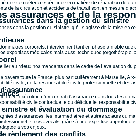
oppé une compétence spécifique en matière de réparation du domm
nts de la circulation et accidents de travail sont en mesure d’
es assurances et de la respon
urances dans la gestion du sinistre
s dans la gestion du sinistre, qu’il s’agisse de la mise en œuv
entieuse
 dommages corporels, interviennent tant en phase amiable que co
es expertises médicales mais aussi techniques (ergothérapie, ar
rporel
iller au mieux nos mandants dans le cadre de l’évaluation du p
 travers toute la France, plus particulièrement à
Marseille
,
Aix
bilité civile, de la responsabilité civile professionnelle et des
 d’assurance
rances
iption et l’exécution d’un contrat d’assurance dans tous les doma
bilité civile contractuelle ou délictuelle, responsabilité civi
sinistre et évaluation du dommage
ies d’assurances, les intermédiaires et autres acteurs du march
rofessionnelle, nos avocats, grâce à une expertise approfondie
 adaptée à vos enjeux.
de règlement des conflits