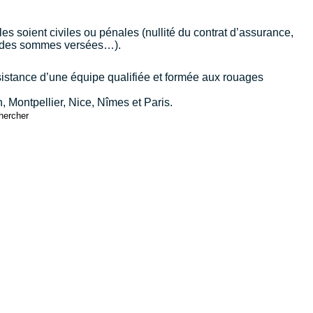
es soient civiles ou pénales (nullité du contrat d’assurance,
nt des sommes versées…).
ssistance d’une équipe qualifiée et formée aux rouages
n
,
Montpellier
,
Nice
,
Nîmes
et
Paris
.
hercher