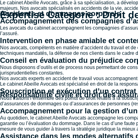
Le cabinet Abeille Avocats, grâce à sa spécialisation, a dével
majeurs. Nos avocats spécialisés en accidents de la vie, accide
Expertise Categorie :
Accidents et dommages corporels
Droit d
contentieuse.
Accompagnement des compagnies d’ass
Les avocats du cabinet accompagnent les compagnies d’assurance
l’assuré.
Intervention en phase amiable et cont
Nos avocats, compétents en matière d’accident du travail et de
techniques mandatés, la défense de nos clients dans le cadre d
Conseil en évaluation du préjudice co
Nous disposons d’outils et de process nous permettant de conse
jurisprudentielles constantes.
Nos avocats experts en accident de travail vous accompagnent à
Le cabinet Abeille Avocats est spécialisé en droit de la responsa
Souscription et exécution d’un contrat
Responsabilité civile et droit des assu
Nous traitons l’ensemble des points de droit relatifs à la souscr
d’assurances de dommages ou d’assurances de personnes (responsa
Accompagnement pour la gestion d’un 
Au quotidien, le cabinet Abeille Avocats accompagne les compagn
garantie ou l’évaluation du dommage. Dans le cas d’une faute p
mesure de vous guider à travers la stratégie juridique la mieux
Assistance dans les modes alternatifs 